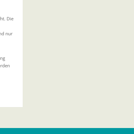
ht. Die
nd nur
ung
erden